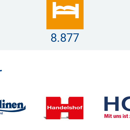
16.327
r