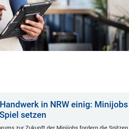
Handwerk in NRW einig: Minijobs
 Spiel setzen
rums zur Zukunft der Minijobs fordern die Spitze